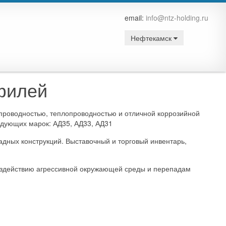
email:
info@ntz-holding.ru
Нефтекамск
филей
роводностью, теплопроводностью и отличной коррозийной
ледующих марок: АД35, АД33, АД31
адных конструкций. Выставочный и торговый инвентарь,
воздействию агрессивной окружающей среды и перепадам