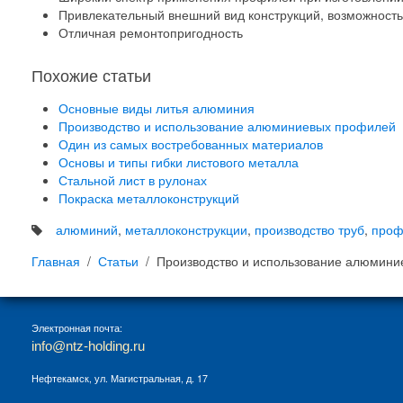
Привлекательный внешний вид конструкций, возможность
Отличная ремонтопригодность
Похожие статьи
Основные виды литья алюминия
Производство и использование алюминиевых профилей
Один из самых востребованных материалов
Основы и типы гибки листового металла
Стальной лист в рулонах
Покраска металлоконструкций
алюминий
,
металлоконструкции
,
производство труб
,
проф
Главная
Статьи
Производство и использование алюмин
Электронная почта:
info@ntz-holding.ru
Нефтекамск, ул. Магистральная, д. 17