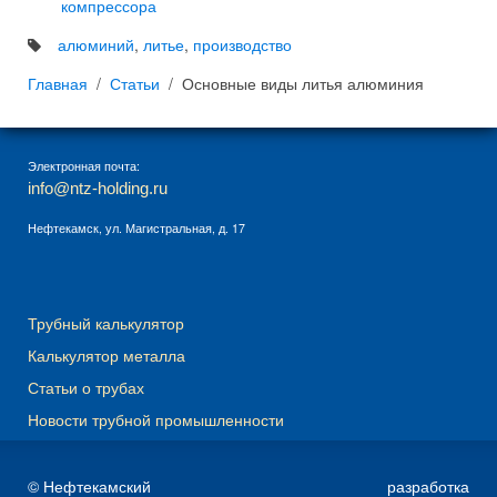
компрессора
алюминий
,
литье
,
производство
Главная
Статьи
Основные виды литья алюминия
Электронная почта:
info@ntz-holding.ru
Нефтекамск, ул. Магистральная, д. 17
Трубный калькулятор
Калькулятор металла
Статьи о трубах
Новости трубной промышленности
© Нефтекамский
разработка