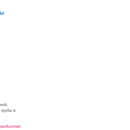
ры
ной,
 трубы в
глеродистая