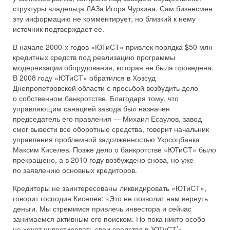
структуры владельца ЛАЗа Игоря Чуркина. Сам бизнесмен
эту информацию не комментирует, но близкий к нему
источник подтверждает ее.
В начале 2000-х годов «ЮТиСТ» привлек порядка $50 млн
кредитных средств под реализацию программы
модернизации оборудования, которая не была проведена.
В 2008 году «ЮТиСТ» обратился в Хозсуд
Днепропетровской области с просьбой возбудить дело
о собственном банкротстве. Благодаря тому, что
управляющим санацией завода был назначен
председатель его правления — Михаил Есаулов, завод
смог вывести все оборотные средства, говорит начальник
управления проблемной задолженностью Укрсоцбанка
Максим Киселев. Позже дело о банкротстве «ЮТиСТ» было
прекращено, а в 2010 году возбуждено снова, но уже
по заявлению основных кредиторов.
Кредиторы не заинтересованы ликвидировать «ЮТиСТ»,
говорит господин Киселев: «Это не позволит нам вернуть
деньги. Мы стремимся привлечь инвестора и сейчас
занимаемся активным его поиском. Но пока никто особо
не хочет инвестировать свои средства в ’ЮТиСТ’».