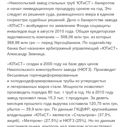
«Никопольский завод стальных труб ’ЮТиСТ’» банкротом
и начал ликвидационную процедуру сроком на год. Это
следует из решения суда, размещенного вчера в едином
госреестре судебных решений. Дело о банкротстве завода
«ЮТиСТ» возбуждено по заявлению Фонда соцзащиты
инвалидов еще в августе 2010 года. Общая кредиторская
задолженность компании — 508,06 млн грн, из которых
368,98 млн грн — перед Укрсоцбанком. По ходатайству
банка был назначен арбитражный управляющий «ЮТиСТ»
Александр Зимница.
«ЮТиСТ» создан в 2000 году на базе двух цехов
Никопольского южнотрубного завода (НЮТЗ). Производит
бесшовные горячедеформированные
и холоднодеформированные трубы из углеродистых
и легированных марок стали. Мощности позволяют
производить порядка 80 тыс. т труб в год. Но в 2010 году
завод произвел лишь 15,3 тыс. т продукции. За девять
месяцев прошлого года выручка составила 120,75 млн грн,
убыток — 39,9 млн грн. По данным ГКЦБФР, крупнейшими
владельцами «ЮТиСТ» являются «Стальпром» (37,5%
акций), «Метпром» (27,5%) и НЮТЗ (25%). Но по данным
участников рынка, контроль над заводом осуществляют