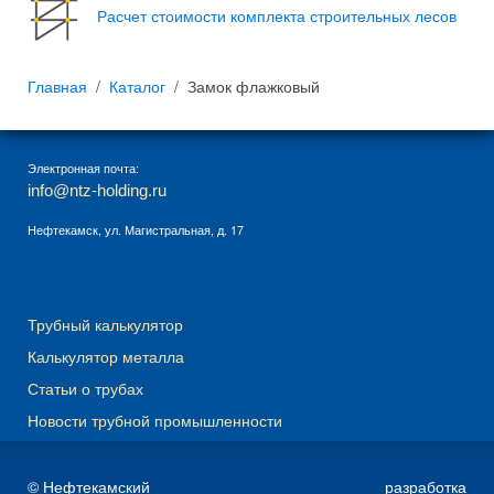
Расчет стоимости комплекта строительных лесов
Главная
Каталог
Замок флажковый
Электронная почта:
info@ntz-holding.ru
Нефтекамск, ул. Магистральная, д. 17
Трубный калькулятор
Калькулятор металла
Статьи о трубах
Новости трубной промышленности
© Нефтекамский
разработка