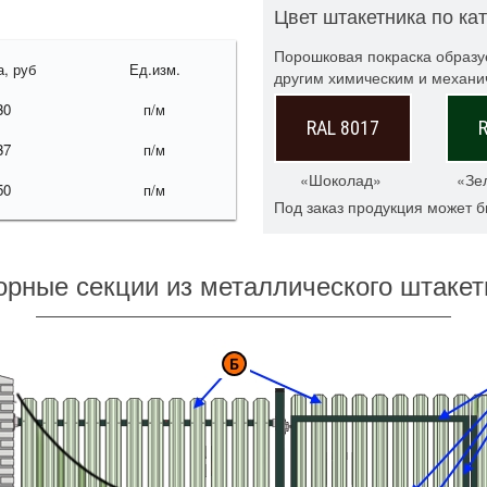
Цвет штакетника по ка
Порошковая покраска образу
, руб
Ед.изм.
другим химическим и механи
30
п/м
RAL 8017
37
п/м
«Шоколад»
«Зе
50
п/м
Под заказ продукция может б
орные секции из металлического штакет