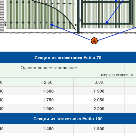
Секции из штакетника Estilo 70
Одностороннее заполнение
ширина секции, м
00
2,50
3,00
00
1 600
1 900
50
1 750
2 050
00
1 900
2 200
Секции из штакетника Estilo 100
50
1 450
1 800