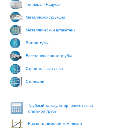
Теплицы «Радуга»
Металлоконструкции
Металлический штакетник
Вышки-туры
Восстановленные трубы
Строительные леса
Стеллажи
Трубный каль­ку­лятор, рас­чет веса
сталь­ной трубы
Расчет стоимости комплекта