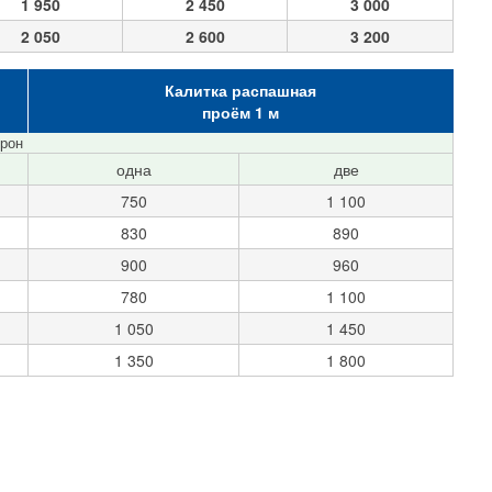
1 950
2 450
3 000
2 050
2 600
3 200
Калитка распашная
проём 1 м
орон
одна
две
750
1 100
830
890
900
960
780
1 100
1 050
1 450
1 350
1 800