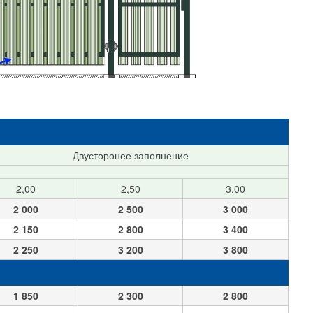
Двусторонее заполнение
2,00
2,50
3,00
2 000
2 500
3 000
2 150
2 800
3 400
2 250
3 200
3 800
1 850
2 300
2 800