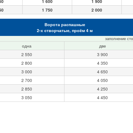
50
1 600
1 900
50
1 750
2 000
Ворота распашные
2-х створчатые, проём 4 м
заполнение ст
одна
две
2 550
3 900
2 800
4 350
3 000
4 650
2 700
4 050
2 850
4 250
3 050
4 450