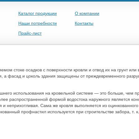
Каталог продукции
О компании
Наши потребности
Контакты
Прайс-лист
емом стоке осадков с поверхности кровли и отвод их на грунт или
я, а фасад и цоколь здания защищены от преждевременного разру
него использования на кровельной системе — это больше, чем про
олее распространенной формой водостока наружного является кон
 и неприхотливая. Сама же кровля выполняется из оцинкованного
нкованный профнастил используется при строительстве забора, т. к