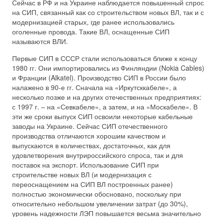
Сейчас в РФ и на Украине наблюдается повышенный спрос
на СИП, связанный как со строительством новых ВЛ, так и с
модернизацией старых, где ранее использовались
оголенные провода. Такие ВЛ, оснащенные СИП
называются ВЛИ.
Первые СИП в СССР стали использоваться ближе к концу
1980 гг. Они импортировались из Финляндии (Nokia Cables)
и Франции (Alkatel). Производство СИП в России было
налажено в 90-е гг. Сначала на «Иркутсккабеле», а
несколько позже и на других отечественных предприятиях:
с 1997 г. – на «Севкабеле», а затем, и на «Москабеле». В
эти же сроки выпуск СИП освоили некоторые кабельные
заводы на Украине. Сейчас СИП отечественного
производства отличаются хорошим качеством и
выпускаются в количествах, достаточных, как для
удовлетворения внутрироссийского спроса, так и для
поставок на экспорт. Использование СИП при
строительстве новых ВЛ (и модернизация с
переоснащением на СИП ВЛ построенных ранее)
полностью экономически обосновано, поскольку при
относительно небольшом увеличении затрат (до 30%),
уровень надежности ЛЭП повышается весьма значительно