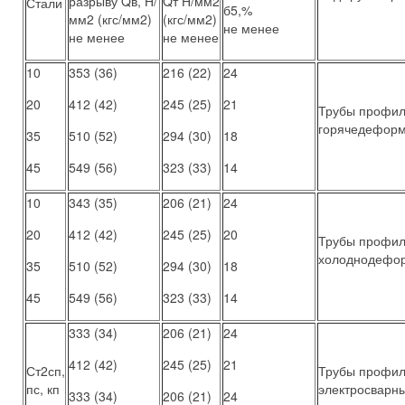
разрыву Qв, Н/
Qт Н/мм2
Стали
б5,%
мм2 (кгс/мм2)
(кгс/мм2)
не менее
не менее
не менее
10
353 (36)
216 (22)
24
20
412 (42)
245 (25)
21
Трубы профи
горячедефор
35
510 (52)
294 (30)
18
45
549 (56)
323 (33)
14
10
343 (35)
206 (21)
24
20
412 (42)
245 (25)
20
Трубы профи
холоднодефо
35
510 (52)
294 (30)
18
45
549 (56)
323 (33)
14
333 (34)
206 (21)
24
412 (42)
245 (25)
21
Ст2сп,
Трубы профи
пс, кп
электросварн
333 (34)
206 (21)
24