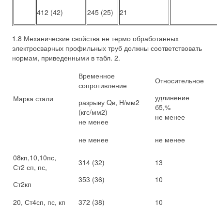
412 (42)
245 (25)
21
1.8 Механические свойства не термо обработанных
электросварных профильных труб должны соответствовать
нормам, приведенными в табл. 2.
Временное
Относительное
сопротивление
удлинение
Марка стали
разрыву Qв, Н/мм2
б5,%
(кгс/мм2)
не менее
не менее
не менее
не менее
08кп,10,10пс,
314 (32)
13
Ст2 сп, пс,
353 (36)
10
Ст2кп
20, Ст4сп, пс, кп
372 (38)
10