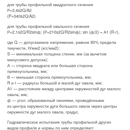
для трубы профильной квадратного сечения
Р=3,4s2Q/A2
(P=340s2Q/A2)
для трубы профильной овального сечения
Р=2,1s2Q/R2sinф; (Р=210s2Q/R2sinф); sin (ф/2) = А1 (R-r),
где Q — допускаемое напряжение, равное 80% предела
текучести, Н/мм2 (кгс/мм2);
S — минимальная толщена стенки, мм (за вычетом
минусового допуска);
А — сторона квадрата или большая сторона
прямоугольника, мм;
В — меньшая сторона прямоугольника, мм;
R и r — радиусы большой и малой дуг овала, мм;
А1 — расстояние между центрами окружностей дуг малого
овала, мм;
ф — угол, образованный линиями, проведёнными
из центра окружности дуги большого овала через центры
окружности дуг малого овала, градус.
Гидравлическое испытание трубы профильной других
видов профиля и нормы по ним определяют