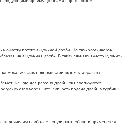
дает следующими преимуществами перед песком:
на очистку потоком чугунной дроби. Но технологическое
разив, чем чугунная дробь. В таких случаях вместо чугунной
тки механических поверхностей потоком абразива:
обеметные, где для разгона дробинок используются
 регулируются через интенсивность подачи дроби в турбины
Ниже перечислим наиболее популярные области применения