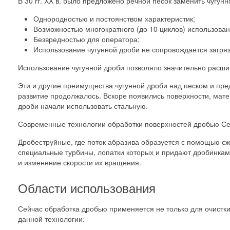
В 30 гг. XX в. было предложено речной песок заменить чугу
Однородностью и постоянством характеристик;
Возможностью многократного (до 10 циклов) использован
Безвредностью для оператора;
Использование чугунной дроби не сопровождается загря
Использование чугунной дроби позволяло значительно расши
Эти и другие преимущества чугунной дроби над песком и пред
развитие продолжалось. Вскоре появились поверхности, матер
дроби начали использовать стальную.
Современные технологии обработки поверхностей дробью Сей
Дробеструйные, где поток абразива образуется с помощью сжа
специальные турбины, лопатки которых и придают дробинкам 
и изменение скорости их вращения.
Области использования
Сейчас обработка дробью применяется не только для очистк
данной технологии: