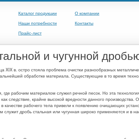
Каталог продукции
О компании
Наши потребности
Контакты
Прайс-лист
тальной и чугунной дробь
а XIX в. остро стояла проблема очистки разнообразных металличе
 дальнейшей обработке материала. Существующие в то время техно
ки, где рабочим материалом служил речной песок. Но эта технологи
и как следствие, крайне высокой вредности данного производства.
 в качестве рабочего тела привели к появлению очищающих устано
ом служит дробь стальная или чугунная широко применяются и в н