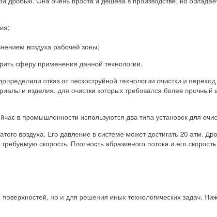
нной дробью. Она очень проста и дешева в производстве, но обла
ия;
знением воздуха рабочей зоны;
рить сферу применения данной технологии.
определили отказ от пескоструйной технологии очистки и переход 
иалы и изделия, для очистки которых требовался более прочный аб
час в промышленности используются два типа установок для очис
того воздуха. Его давление в системе может достигать 20 атм. Др
требуемую скорость. Плотность абразивного потока и его скорость
и поверхностей, но и для решения иных технологических задач. 