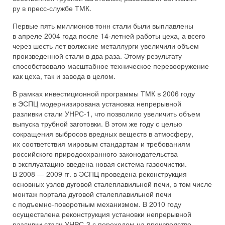
ру в пресс-службе ТМК.
Первые пять миллионов тонн стали были выплавлены
в апреле 2004 года после 14-летней работы цеха, а всего
через шесть лет волжские металлурги увеличили объем
произведенной стали в два раза. Этому результату
способствовало масштабное техническое перевооружение
как цеха, так и завода в целом.
В рамках инвестиционной программы ТМК в 2006 году
в ЭСПЦ модернизирована установка непрерывной
разливки стали УНРС-1, что позволило увеличить объем
выпуска трубной заготовки. В этом же году с целью
сокращения выбросов вредных веществ в атмосферу,
их соответствия мировым стандартам и требованиям
российского природоохранного законодательства
в эксплуатацию введена новая система газоочистки.
В 2008 — 2009 гг. в ЭСПЦ проведена реконструкция
основных узлов дуговой сталеплавильной печи, в том числе
монтаж портала дуговой сталеплавильной печи
с подъемно-поворотным механизмом. В 2010 году
осуществлена реконструкция установки непрерывной
разливки стали УНРС-3 с переходом на производство