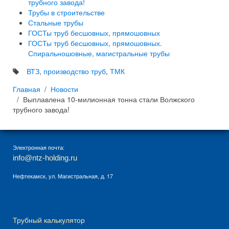
трубного завода!
Трубы в строительстве
Стальные трубы
ГОСТы труб бесшовных, прямошовных
ГОСТы труб бесшовных, прямошовных.
Спиральношовные, магистральные трубы
ВТЗ
,
производство труб
,
ТМК
Главная
Новости
Выплавлена 10-милионная тонна стали Волжского
трубного завода!
Электронная почта:
info@ntz-holding.ru
Нефтекамск, ул. Магистральная, д. 17
Трубный калькулятор